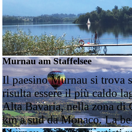
Murnau am Staffelsee
Il paesino Murnau si trova su
risulta essere il più caldo l
Alta Bavaria, nella zona di
km a sud da Monaco. La bel