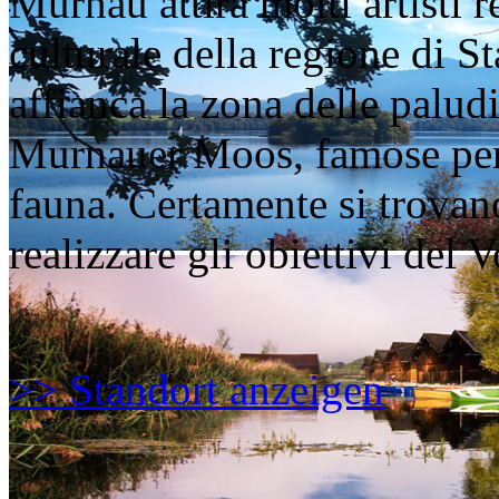
Murnau attira molti artisti r
culturale della regione di St
affianca la zona delle palud
Murnauer Moos, famose per 
fauna. Certamente si trovan
realizzare gli obiettivi del
>> Standort anzeigen