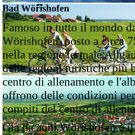
Bad Wörishofen
Famoso in tutto il mondo da
Wörishofen, posto a circa 
nella regione termale Allgä
delle regioni turistiche più
centro di allenamento e l'a
offrono delle condizioni per
compiti del centro di allent
Gia da anni Wörishofen è il