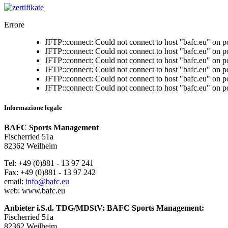
Errore
JFTP::connect: Could not connect to host "bafc.eu" on p
JFTP::connect: Could not connect to host "bafc.eu" on p
JFTP::connect: Could not connect to host "bafc.eu" on p
JFTP::connect: Could not connect to host "bafc.eu" on p
JFTP::connect: Could not connect to host "bafc.eu" on p
JFTP::connect: Could not connect to host "bafc.eu" on p
Informazione legale
BAFC Sports Management
Fischerried 51a
82362 Weilheim
Tel: +49 (0)881 - 13 97 241
Fax: +49 (0)881 - 13 97 242
email:
info@bafc.eu
web: www.bafc.eu
Anbieter i.S.d. TDG/MDStV: BAFC Sports Management:
Fischerried 51a
82362 Weilheim