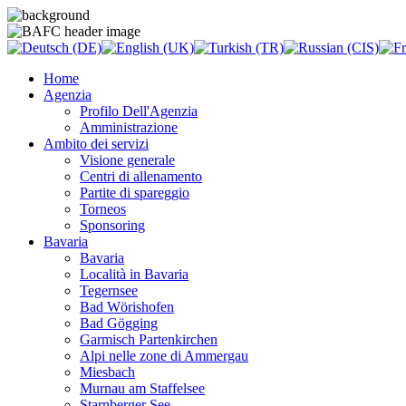
Home
Agenzia
Profilo Dell'Agenzia
Amministrazione
Ambito dei servizi
Visione generale
Centri di allenamento
Partite di spareggio
Torneos
Sponsoring
Bavaria
Bavaria
Località in Bavaria
Tegernsee
Bad Wörishofen
Bad Gögging
Garmisch Partenkirchen
Alpi nelle zone di Ammergau
Miesbach
Murnau am Staffelsee
Starnberger See