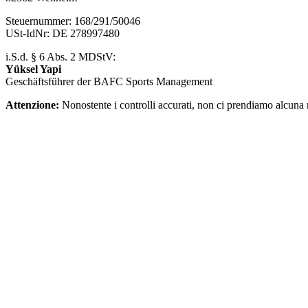
Steuernummer: 168/291/50046
USt-IdNr: DE 278997480
i.S.d. § 6 Abs. 2 MDStV:
Yüksel Yapi
Geschäftsführer der BAFC Sports Management
Attenzione:
Nonostente i controlli accurati, non ci prendiamo alcuna resp