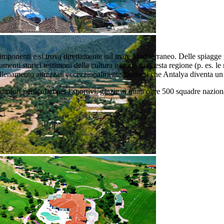
imponenti e si trova direttamente sul mare Mediterraneo. Delle spiagge
enti storici testimoni della cultura e storia di questa regione (p. es. le 
i allenamento attrezzati eccezzionalmente fanno si che Antalya diventa u
ort particolari per i sportivi, grazie ai quali oltre 500 squadre nazion