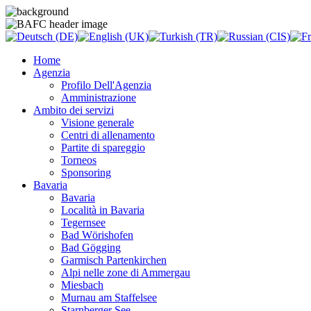
Home
Agenzia
Profilo Dell'Agenzia
Amministrazione
Ambito dei servizi
Visione generale
Centri di allenamento
Partite di spareggio
Torneos
Sponsoring
Bavaria
Bavaria
Località in Bavaria
Tegernsee
Bad Wörishofen
Bad Gögging
Garmisch Partenkirchen
Alpi nelle zone di Ammergau
Miesbach
Murnau am Staffelsee
Starnberger See