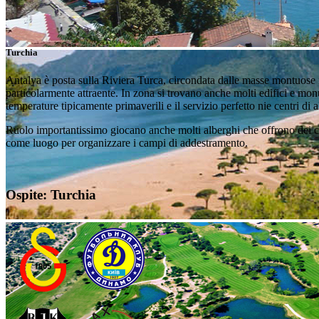
Turchia
Antalya è posta sulla Riviera Turca, circondata dalle masse montuose 
particolarmente attraente. In zona si trovano anche molti edifici e monum
temperature tipicamente primaverili e il servizio perfetto nie centri d
Ruolo importantissimo giocano anche molti alberghi che offrono dei comf
come luogo per organizzare i campi di addestramento.
Ospite: Turchia