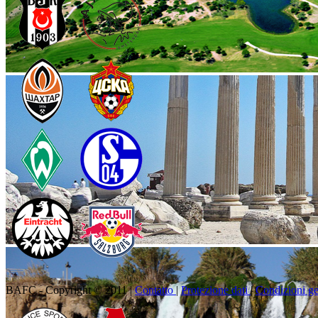
BAFC - Copyright © 2011
|
Contatto
|
Protezione dati
|
Condizioni ge