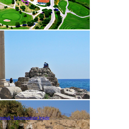
nerali
|
Informazione legale