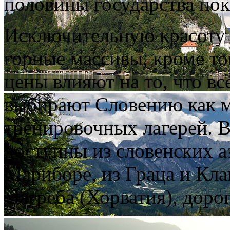
половины государства пок
Исключительную красоту
горные массивы, кроме то
цены влияют на то, что в
выбирают Словению как м
тренировочных лагерей. 
доступны из словенских а
Мариборе, из Граца и Кла
Загреба (Хорватия), дорог