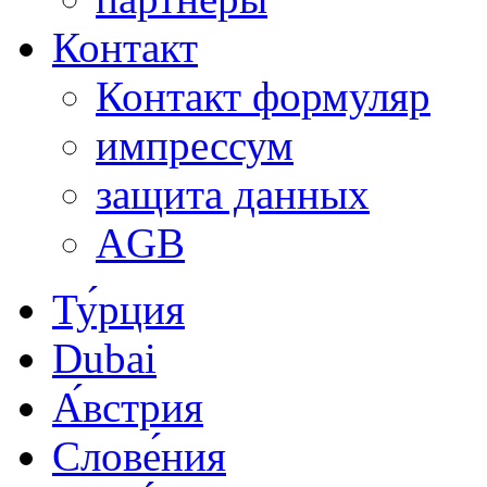
Контакт
Контакт формуляр
импрессум
защита данных
AGB
Ту́рция
Dubai
А́встрия
Слове́ния