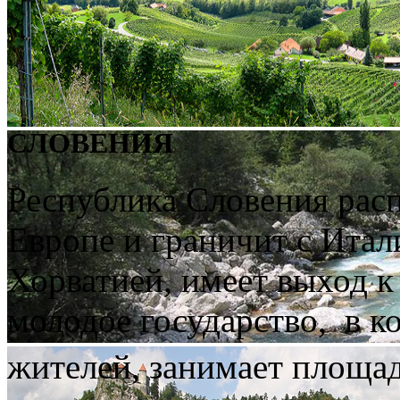
СЛОВЕНИЯ
Республика Словения рас
Европе и граничит с Итал
Хорватией, имеет выход 
молодое государство, в к
жителей, занимает площад