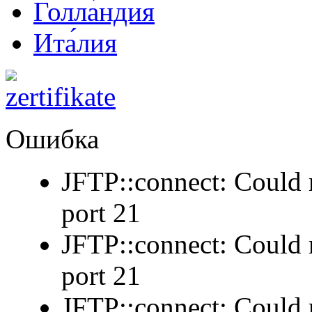
Голла́ндия
Ита́лия
Ошибка
JFTP::connect: Could n
port 21
JFTP::connect: Could n
port 21
JFTP::connect: Could n