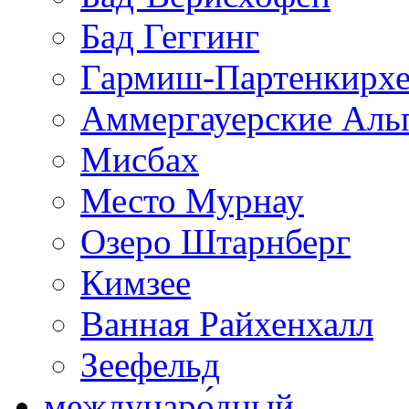
Бад Геггинг
Гармиш-Партенкирх
Аммергауерские Аль
Мисбах
Место Мурнау
Озеро Штарнберг
Кимзее
Ванная Райхенхалл
Зеефельд
междунаро́дный