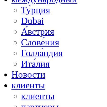
Ту́рция
Dubai
А́встрия
Слове́ния
Голла́ндия
Ита́лия
Новости
клиенты
клиенты
партнеры