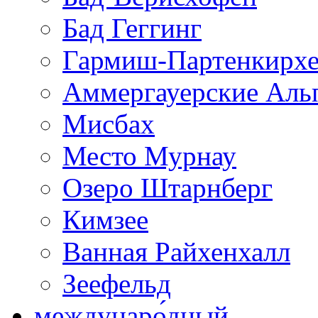
Бад Геггинг
Гармиш-Партенкирх
Аммергауерские Аль
Мисбах
Место Мурнау
Озеро Штарнберг
Кимзее
Ванная Райхенхалл
Зеефельд
междунаро́дный