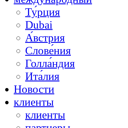
Ту́рция
Dubai
А́встрия
Слове́ния
Голла́ндия
Ита́лия
Новости
клиенты
клиенты
партнеры