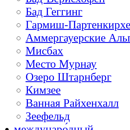
Бад Геггинг
Гармиш-Партенкирх
Аммергауерские Аль
Мисбах
Место Мурнау
Озеро Штарнберг
Кимзее
Ванная Райхенхалл
Зеефельд
междунаро́дный