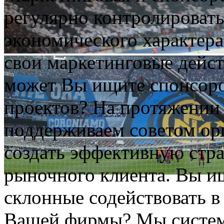
регулярно контролировать
экономического характера
свои маркетинговые дейст
может Вы ищите спонсоро
проектов? На протяжении 
поддерживаем советом о
создать эффективную стр
рыночного клиента. Вы и
склонные содействовать 
Вашей фирмы? Мы систем