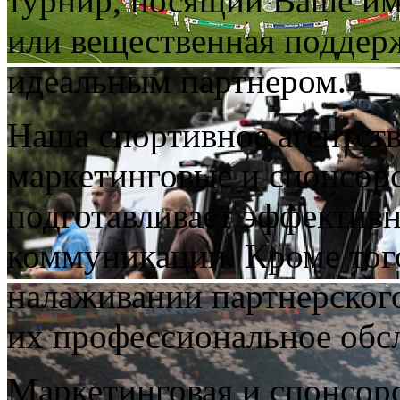
турнир, носящий Ваше им
или вещественная поддер
идеальным партнером.
Наша спортивное агентств
маркетинговые и спонсорс
подготавливает эффектив
коммуникации. Кроме того
налаживании партнерског
их профессиональное обс
Маркетинговая и спонсор