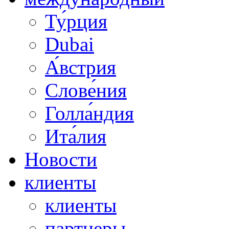
Ту́рция
Dubai
А́встрия
Слове́ния
Голла́ндия
Ита́лия
Новости
клиенты
клиенты
партнеры