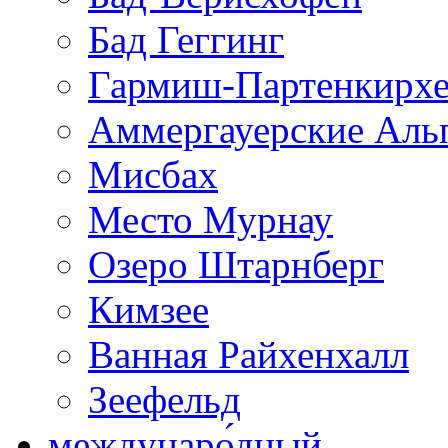
Бад Геггинг
Гармиш-Партенкирх
Аммергауерские Аль
Мисбах
Место Мурнау
Озеро Штарнберг
Кимзее
Ванная Райхенхалл
Зеефельд
междунаро́дный