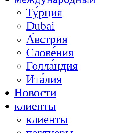
Ту́рция
Dubai
А́встрия
Слове́ния
Голла́ндия
Ита́лия
Новости
клиенты
клиенты
партнеры