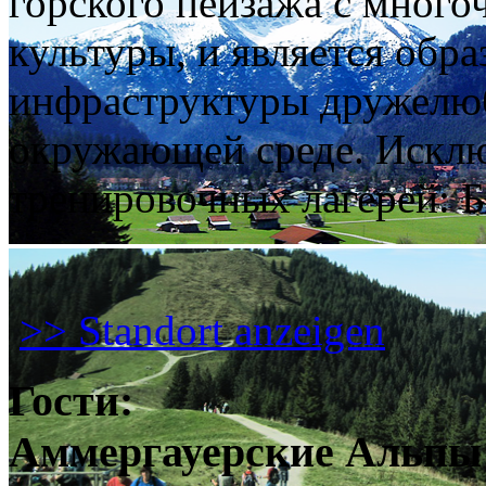
горского пейзажа с мног
культуры, и является обр
инфраструктуры дружелю
окружающей среде. Исклю
тренировочных лагерей: Б
>> Standort anzeigen
Гости:
Аммергауерские Альпы