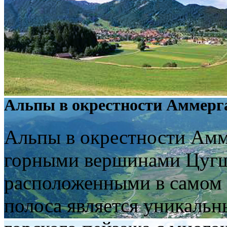
Альпы в окрестности
Аммерг
Альпы в окрестности Амм
горными вершинами Цуг
расположенными в самом 
полоса является уникаль