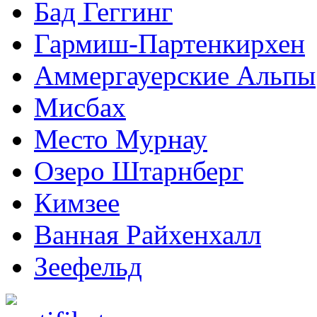
Бад Геггинг
Гармиш-Партенкирхен
Аммергауерские Альпы
Мисбах
Место Мурнау
Озеро Штарнберг
Кимзее
Ванная Райхенхалл
Зеефельд