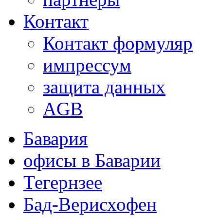
Контакт
Контакт формуляр
импрессум
защита данных
AGB
Бавария
офисы в Баварии
Тегернзее
Бад-Верисхофен