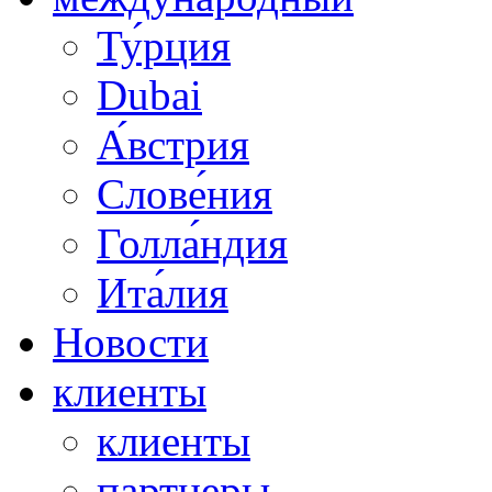
Ту́рция
Dubai
А́встрия
Слове́ния
Голла́ндия
Ита́лия
Новости
клиенты
клиенты
партнеры