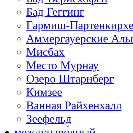
Бад Геггинг
Гармиш-Партенкирх
Аммергауерские Аль
Мисбах
Место Мурнау
Озеро Штарнберг
Кимзее
Ванная Райхенхалл
Зеефельд
междунаро́дный