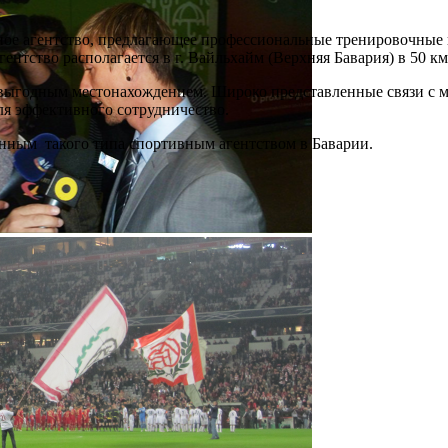
тивное агентство, предлагающее профессиональные тренировочны
нтство располагается в г. Вайльхайм (Верхняя Бавария) в 50 км
е выгодным местонахождением. Широко представленные связи с
ля эффективного сотрудничество.
енным такого типа спортивным агентством в Баварии.