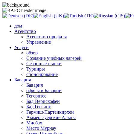
дом
Агентство
Агентство профиля
Управление
Услуги
обзор
Создание учебных лагерей
Сезонные ставки
Турниры
спонсирование
Бавария
Бавария
офисы в Баварии
Тегернзее
Бад-Верисхофен
Бад Геггинг
Гармиш-Партенкирхен
Аммергауерские Альпы
Мисбах
Место Мурнау
Озеро Штарнберг