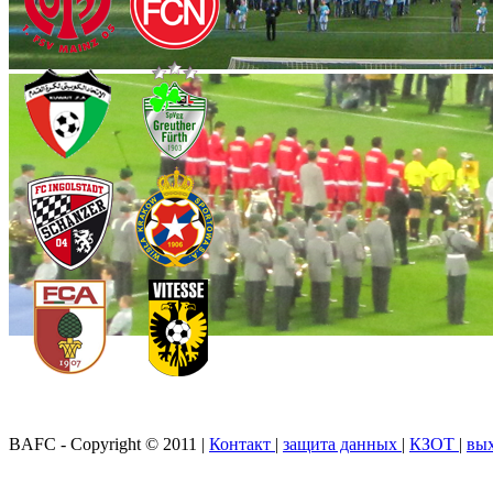
BAFC - Copyright © 2011
|
Контакт
|
защита данных
|
КЗОТ
|
вы