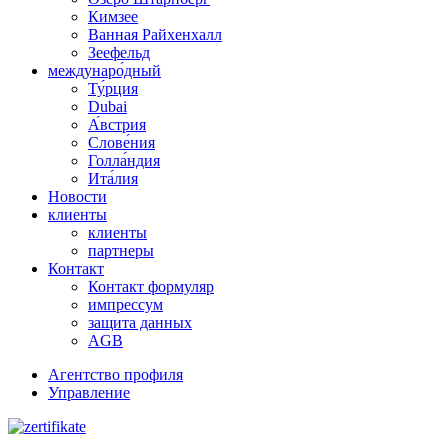
Кимзее
Ванная Райхенхалл
Зеефельд
междунаро́дный
Ту́рция
Dubai
А́встрия
Слове́ния
Голла́ндия
Ита́лия
Новости
клиенты
клиенты
партнеры
Контакт
Контакт формуляр
импрессум
защита данных
AGB
Агентство профиля
Управление