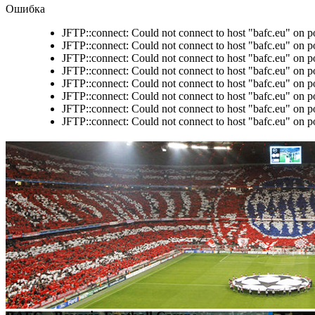
Ошибка
JFTP::connect: Could not connect to host "bafc.eu" on p
JFTP::connect: Could not connect to host "bafc.eu" on p
JFTP::connect: Could not connect to host "bafc.eu" on p
JFTP::connect: Could not connect to host "bafc.eu" on p
JFTP::connect: Could not connect to host "bafc.eu" on p
JFTP::connect: Could not connect to host "bafc.eu" on p
JFTP::connect: Could not connect to host "bafc.eu" on p
JFTP::connect: Could not connect to host "bafc.eu" on p