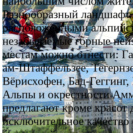
наибольшим числом жител
Разнообразный ландшафт 
расположенными альпийск
незабываемые горные пе
местам можно отнести: Г
ам-Штаффельзее, Тегернзе
Вёрисхофен, Бад-Геггинг, 
Альпы и окрестности Амме
предлагают кроме красот
исключительное качество 