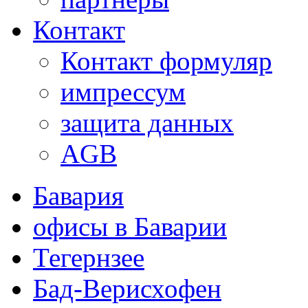
Контакт
Контакт формуляр
импрессум
защита данных
AGB
Бавария
офисы в Баварии
Тегернзее
Бад-Верисхофен