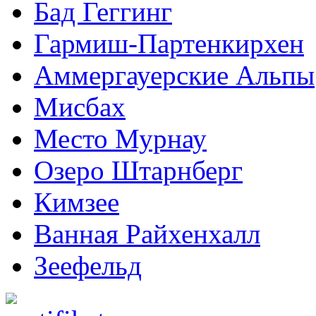
Бад Геггинг
Гармиш-Партенкирхен
Аммергауерские Альпы
Мисбах
Место Мурнау
Озеро Штарнберг
Кимзее
Ванная Райхенхалл
Зеефельд