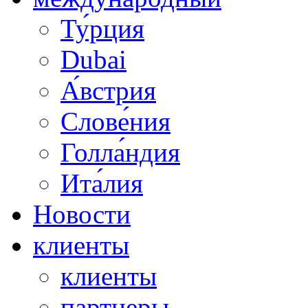
Ту́рция
Dubai
А́встрия
Слове́ния
Голла́ндия
Ита́лия
Новости
клиенты
клиенты
партнеры