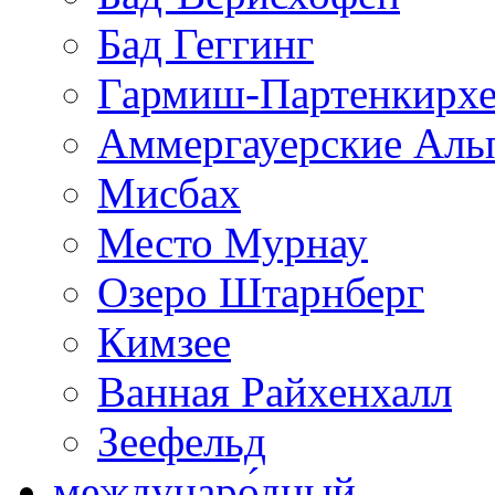
Бад Геггинг
Гармиш-Партенкирх
Аммергауерские Аль
Мисбах
Место Мурнау
Озеро Штарнберг
Кимзее
Ванная Райхенхалл
Зеефельд
междунаро́дный