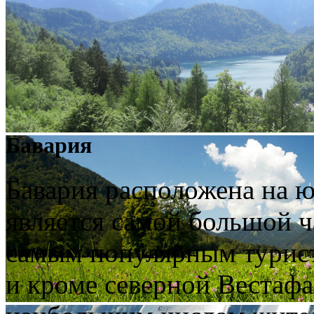
Бавария
Бавария расположена на ю
является самой большой ч
самым популярным турис
и кроме северной Вестафа