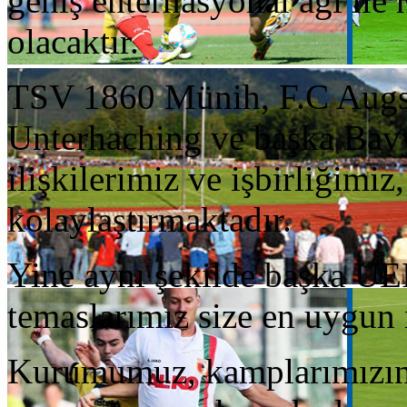
geniş enternasyonal ağı ile
olacaktır.
TSV 1860 Münih, F.C Augsb
Unterhaching ve başka Bavye
ilişkilerimiz ve işbirliğimi
kolaylaştırmaktadır.
Yine aynı şekilde başka UEF
temaslarımız size en uygun 
Kurumumuz, kamplarımızın 