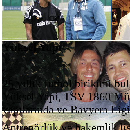
Yüksel Yapı
25 yıllık futbol birikimi b
Yüksel Yapi, TSV 1860 Mün
yapılarında ve Bavyera Ligi
Antrenörlük ve hakemlik lis