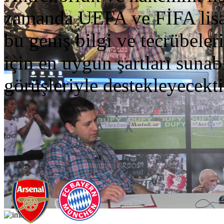
zamanda UEFA ve FİFA lisans
bu geniş bilgi ve tecrübeler
için en uygun şartları suna
görüşleriyle destekleyecekti