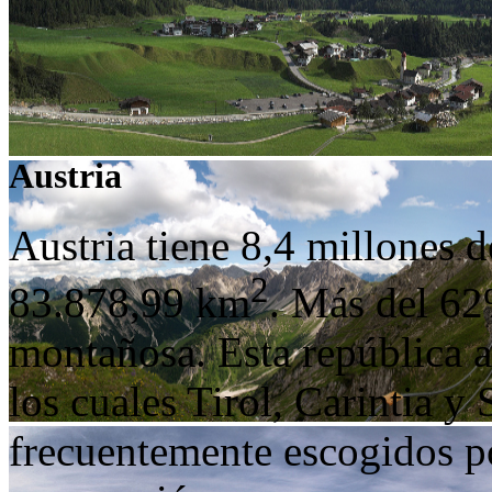
Austria
Austria tiene 8,4 millones d
2
83.878,99 km
. Más del 62%
montañosa. Esta república a
los cuales Tirol, Carintia y
frecuentemente escogidos po