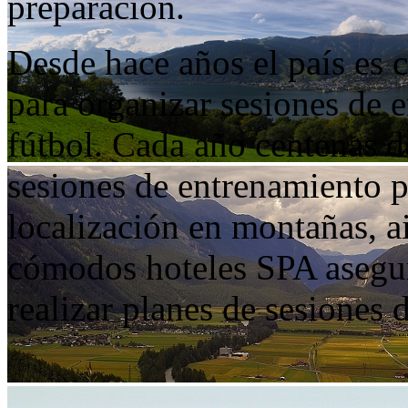
preparación.
Desde hace años el país es 
para organizar sesiones de 
fútbol. Cada año centenas d
sesiones de entrenamiento 
localización en montañas, ai
cómodos hoteles SPA asegur
realizar planes de sesiones 