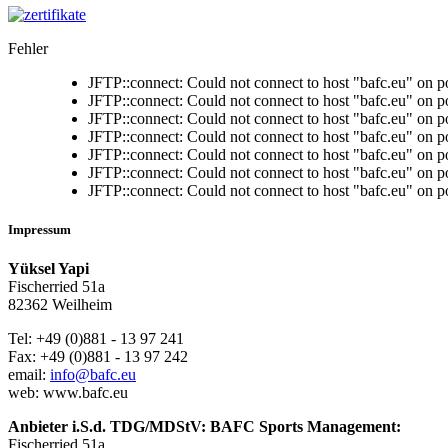
Fehler
JFTP::connect: Could not connect to host "bafc.eu" on p
JFTP::connect: Could not connect to host "bafc.eu" on p
JFTP::connect: Could not connect to host "bafc.eu" on p
JFTP::connect: Could not connect to host "bafc.eu" on p
JFTP::connect: Could not connect to host "bafc.eu" on p
JFTP::connect: Could not connect to host "bafc.eu" on p
JFTP::connect: Could not connect to host "bafc.eu" on p
Impressum
Yüksel Yapi
Fischerried 51a
82362 Weilheim
Tel: +49 (0)881 - 13 97 241
Fax: +49 (0)881 - 13 97 242
email:
info@bafc.eu
web: www.bafc.eu
Anbieter i.S.d. TDG/MDStV: BAFC Sports Management:
Fischerried 51a