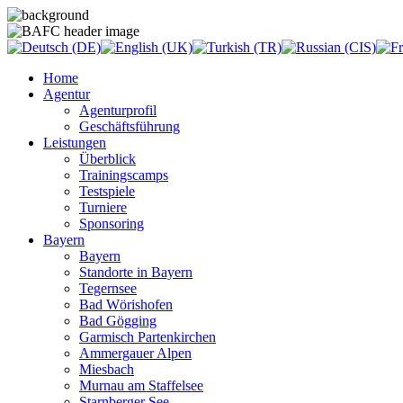
Home
Agentur
Agenturprofil
Geschäftsführung
Leistungen
Überblick
Trainingscamps
Testspiele
Turniere
Sponsoring
Bayern
Bayern
Standorte in Bayern
Tegernsee
Bad Wörishofen
Bad Gögging
Garmisch Partenkirchen
Ammergauer Alpen
Miesbach
Murnau am Staffelsee
Starnberger See