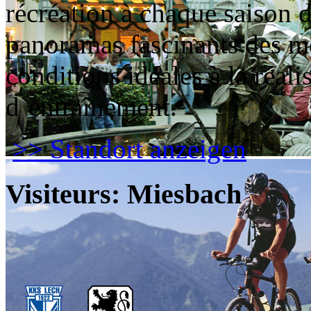
récréation à chaque saison d
panoramas fascinants des mo
conditions idéales à la réal
d`entraînement.
>> Standort anzeigen
Visiteurs: Miesbach