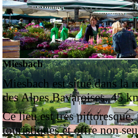
Miesbach
Miesbach est situé dans la 
des Alpes Bavaroises, 45 k
Ce lieu est très pittoresque
touristiques et offre non se